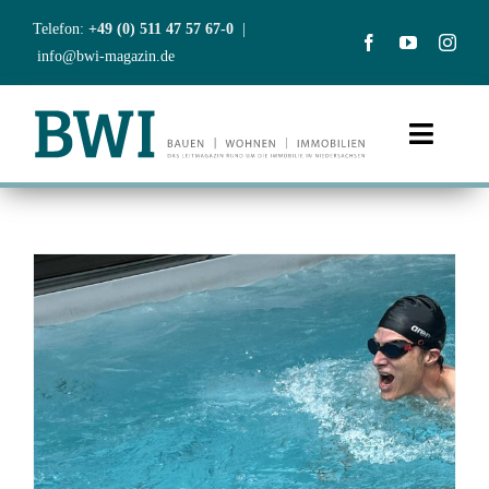
Zum
Telefon:
+49 (0) 511 47 57 67-0
|
Inhalt
info@bwi-magazin.de
springen
Toggle
Naviga
Start
Aktuelles
Ausgaben
Abonneme
BWIclub