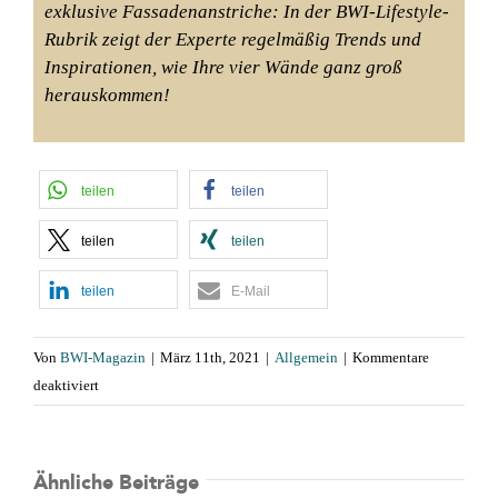
exklusive Fassadenanstriche: In der BWI-Lifestyle-
Rubrik zeigt der Experte regelmäßig Trends und
Inspirationen, wie Ihre vier Wände ganz groß
herauskommen!
teilen
teilen
teilen
teilen
teilen
E-Mail
Von
BWI-Magazin
|
März 11th, 2021
|
Allgemein
|
Kommentare
für
deaktiviert
mein-
maler.de:
Positive
Ähnliche Beiträge
Gestaltung