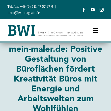
Zum
Telefon:
+49 (0) 511 47 57 67-0
|
Inhalt
info@bwi-magazin.de
springen
Toggle
Naviga
mein-maler.de: Positive
Start
Gestaltung von
Aktuelles
Büroflächen fördert
Kreativität Büros mit
Ausgaben
Energie und
Abonnement
Arbeitswelten zum
BWIclub
Wohlfühlen