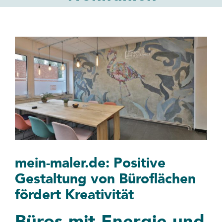
Über BWI
Kontakt
Zeige
grösseres
Suche
Bild
nach:
mein-maler.de: Positive
Gestaltung von Büroflächen
fördert Kreativität
Büros mit Energie und