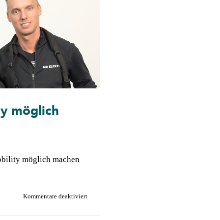
ty möglich
obility möglich machen
für
Kommentare deaktiviert
BWI