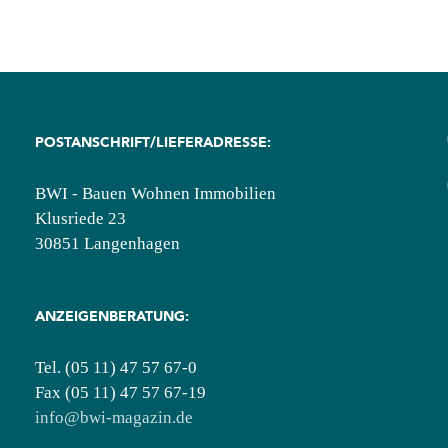
Expertentipp:
E-
Mobility
möglich
machen
POSTANSCHRIFT/LIEFERADRESSE:
BWI - Bauen Wohnen Immobilien
Klusriede 23
30851 Langenhagen
ANZEIGENBERATUNG:
Tel. (05 11) 47 57 67-0
Fax (05 11) 47 57 67-19
info@bwi-magazin.de