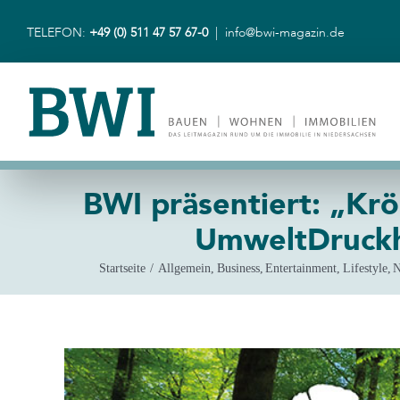
Zum
Inhalt
TELEFON:
+49 (0) 511 47 57 67-0
|
info@bwi-magazin.de
springen
BWI präsentiert: „Kr
UmweltDruckh
Startseite
Allgemein
Business
Entertainment
Lifestyle
N
Zeige
grösseres