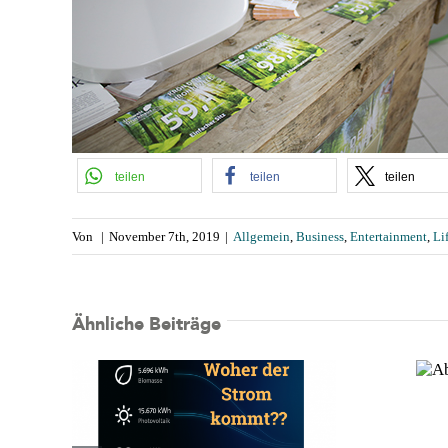
teilen
teilen
teilen
Von
|
November 7th, 2019
|
Allgemein
,
Business
,
Entertainment
,
Li
Ähnliche Beiträge
Abtauchen, Pool
testen 💦