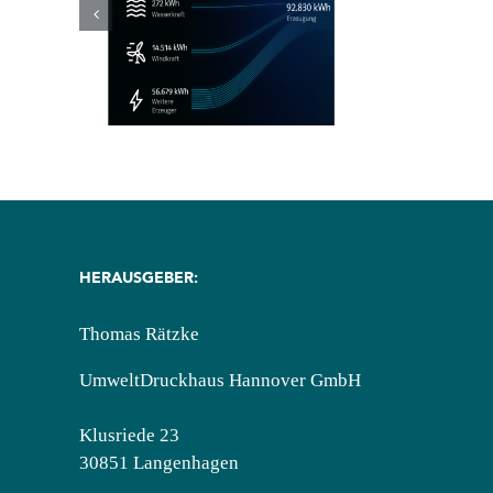
llen
m?
HERAUSGEBER:
Thomas Rätzke
UmweltDruckhaus Hannover GmbH
Klusriede 23
30851 Langenhagen