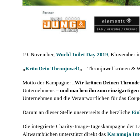
19. November,
World Toilet Day 2019
, Klovember i
„
Krön Dein Thronjuwel!
„
– Thronjuwel krönen & We
Motto der Kampagne: „
Wir krönen Deinen Throndec
Unternehmens –
und machen ihn zum einzigartigen
Unternehmen und die Verantwortlichen für das
Corpo
Darum an dieser Stelle unsererseits die herzliche
Ein
Die integrierte Charity-Image-Tageskampagne der La
Altwarmbüchen unterstützt direkt das
Karamoja In