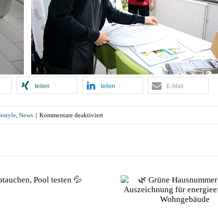
teilen
teilen
E-Mail
für
festyle
,
News
|
Kommentare deaktiviert
BWI
präsentiert:
„Krön
Dein
Thronjuwel!“
🌿 Grüne Hausnummer
Ausgabe 2/
–
2026: Auszeichnung für
Dachausbau,
die
energieeffiziente
Schwimmteiche
Charity-