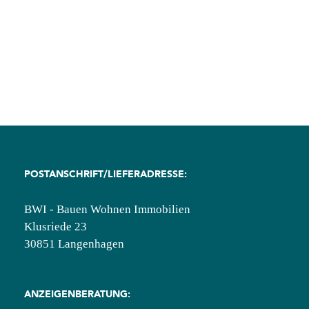
Wohngebäude
Steinböden
Kampagne
vom
UmweltDruckhaus
Hannover
zum
World
Toilet
Day
2019
POSTANSCHRIFT/LIEFERADRESSE:
BWI - Bauen Wohnen Immobilien
Klusriede 23
30851 Langenhagen
ANZEIGENBERATUNG: