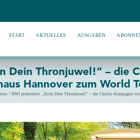
START
AKTUELLES
AUSGABEN
ABONNE
ön Dein Thronjuwel!“ – die
aus Hannover zum World To
ews
BWI präsentiert: „Krön Dein Thronjuwel!“ – die Charity-Kampagne 