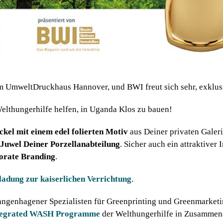
m UmweltDruckhaus Hannover, und BWI freut sich sehr, exklusi
lthungerhilfe helfen, in Uganda Klos zu bauen!
kel mit einem edel folierten Motiv
aus Deiner privaten Galer
 Juwel Deiner Porzellanabteilung
. Sicher auch ein attraktiver
rate Branding
.
ladung zur kaiserlichen Verrichtung
.
ngenhagener Spezialisten für Greenprinting und Greenmarketi
tegrated WASH Programme
der Welthungerhilfe in Zusammen