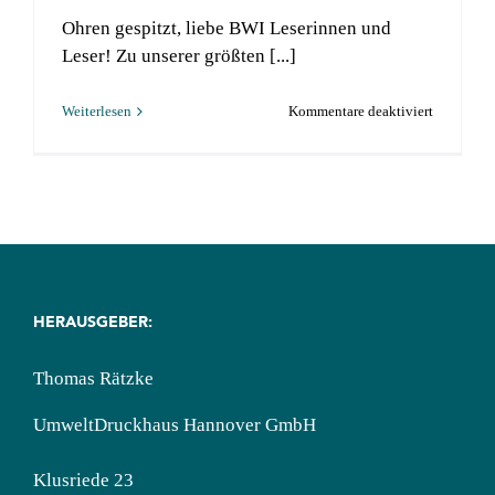
World
Ohren gespitzt, liebe BWI Leserinnen und
Toilet
Leser! Zu unserer größten [...]
Day
2019
für
Weiterlesen
Kommentare deaktiviert
„Immobili
Magazin“
von
Radio
Hannover,
100,0:
BWI
HERAUSGEBER:
jetzt
Partner
Thomas Rätzke
UmweltDruckhaus Hannover GmbH
Klusriede 23