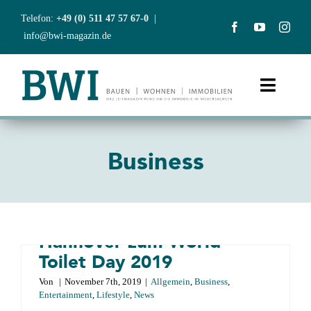
Zum
Telefon:
+49 (0) 511 47 57 67-0
|
Inhalt
info@bwi-magazin.de
springen
Toggle
Naviga
Start
Business
BWI präsentiert: „Krön
Aktuelles
Dein Thronjuwel!“ – die
Charity-Kampagne vom
Ausgaben
UmweltDruckhaus
Hannover zum World
Abonnement
Toilet Day 2019
Von
|
November 7th, 2019
|
Allgemein
,
Business
,
BWIclub
Entertainment
,
Lifestyle
,
News