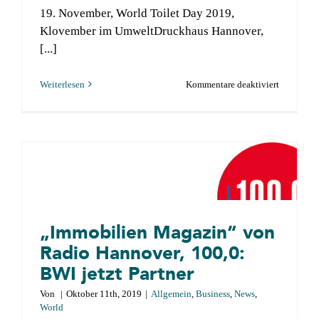
19. November, World Toilet Day 2019,
Über BWI
Klovember im UmweltDruckhaus Hannover,
m
[...]
Kontakt
für
Weiterlesen
Kommentare deaktiviert
Suche
BWI
nach:
präsentiert
„Krön
Dein
Thronjuwe
–
die
Charity-
„Immobilien Magazin“ von
Kampagn
Radio Hannover, 100,0:
vom
BWI jetzt Partner
UmweltDr
Von
|
Oktober 11th, 2019
|
Allgemein
,
Business
,
News
,
Hannover
World
zum