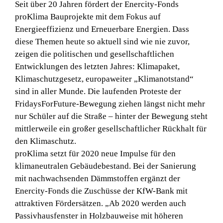
Seit über 20 Jahren fördert der ­Enercity-Fonds
Über BWI
proKlima Bauprojekte mit dem Fokus auf
Energieeffizienz und Erneuerbare ­Energien.
Dass
Kontakt
diese Themen heute so aktuell sind wie nie zuvor,
zeigen die politischen und gesellschaftlichen
Suche
Entwicklungen des letzten Jahres: Klimapaket,
nach:
Klimaschutzgesetz, europaweiter „Klimanotstand“
sind in aller Munde. Die laufenden Proteste der
FridaysForFuture-Bewegung ziehen längst nicht mehr
nur Schüler auf die Straße – hinter der Bewegung steht
mittlerweile ein großer gesellschaftlicher Rückhalt für
den Klimaschutz.
proKlima setzt für 2020 neue Impulse für den
klimaneutralen Gebäudebestand. Bei der Sanierung
mit nachwachsenden Dämmstoffen ergänzt der
Enercity-Fonds die Zuschüsse der KfW-Bank mit
attraktiven Fördersätzen. „Ab 2020 werden auch
Passivhausfenster in Holzbauweise mit höheren