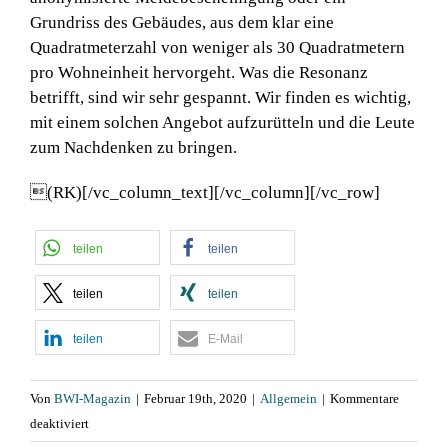
Grundriss des Gebäudes, aus dem klar eine
Quadratmeterzahl von weniger als 30 Quadratmetern
pro Wohneinheit hervorgeht. Was die Resonanz
betrifft, sind wir sehr gespannt. Wir finden es wichtig,
mit einem solchen Angebot aufzurütteln und die Leute
zum Nachdenken zu bringen.
(RK)[/vc_column_text][/vc_column][/vc_row]
teilen
teilen
teilen
teilen
teilen
E-Mail
Von
BWI-Magazin
|
Februar 19th, 2020
|
Allgemein
|
Kommentare
für
deaktiviert
Neue