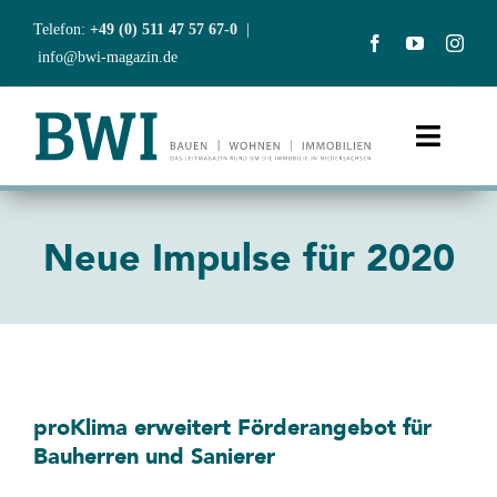
Zum
Telefon:
+49 (0) 511 47 57 67-0
|
Inhalt
info@bwi-magazin.de
springen
Toggle
Naviga
Start
Neue Impulse für 2020
Aktuelles
Ausgaben
Abonnement
proKlima erweitert Förderangebot für
Bauherren und Sanierer
BWIclub