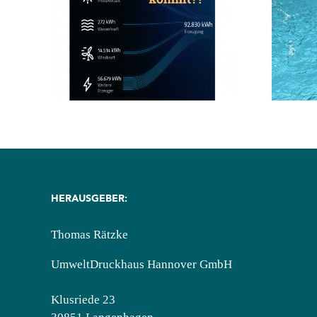
llen
Abtauchen, Pool testen
m?
💦
HERAUSGEBER:
Thomas Rätzke
UmweltDruckhaus Hannover GmbH
Klusriede 23