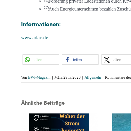
Förderung privater Ladestationen durch Kf
Auch Energieunternehmen bezahlen Zuschü
Informationen:
www.adac.de
teilen
teilen
teilen
Von
BWI-Magazin
|
März 29th, 2020
|
Allgemein
|
Kommentare dea
Ähnliche Beiträge