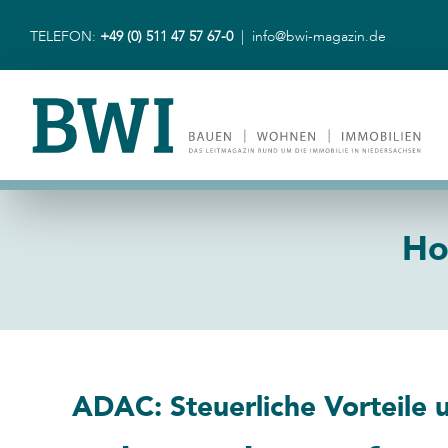
Zum
Inhalt
TELEFON:
+49 (0) 511 47 57 67-0
|
info@bwi-magazin.de
springen
Ho
ADAC: Steuerliche Vorteile