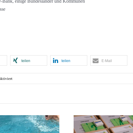
W-Bank, einige Bundes­länder und Kommunen
sse
teilen
teilen
E-Mail
für
ktiviert
Hohe
Förderung
für
Elektroautos