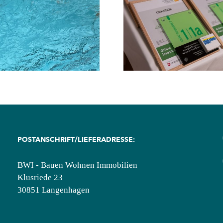
🌿 Grüne Hausnummer
Ausgabe 2/
2026: Auszeichnung für
Dachausbau,
energieeffiziente
Schwimmteiche
Wohngebäude
Steinböden
POSTANSCHRIFT/LIEFERADRESSE:
BWI - Bauen Wohnen Immobilien
Klusriede 23
30851 Langenhagen