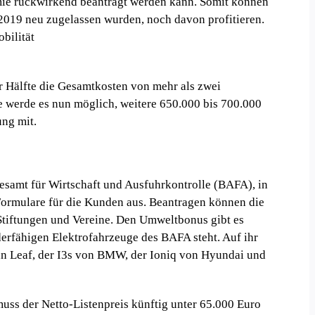
ämie rückwirkend beantragt werden kann. Somit können
2019 neu zugelassen wurden, noch davon profitieren.
bilität
r Hälfte die Gesamtkosten von mehr als zwei
 werde es nun möglich, weitere 650.000 bis 700.000
ung mit.
desamt für Wirtschaft und Ausfuhrkontrolle (BAFA), in
 Formulare für die Kunden aus. Beantragen können die
Stiftungen und Vereine. Den Umweltbonus gibt es
derfähigen Elektrofahrzeuge des BAFA steht. Auf ihr
san Leaf, der I3s von BMW, der Ioniq von Hyundai und
 muss der Netto-Listenpreis künftig unter 65.000 Euro