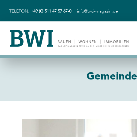
Zum
Inhalt
TELEFON:
+49 (0) 511 47 57 67-0
|
info@bwi-magazin.de
springen
Gemeindew
Zeige
grösseres