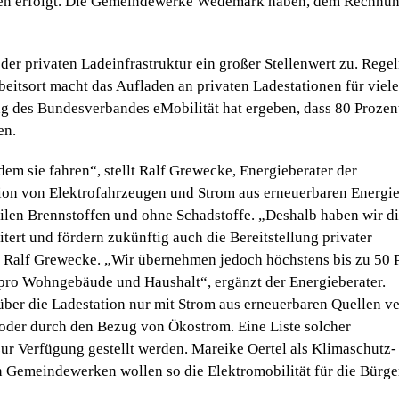
gien erfolgt. Die Gemeindewerke Wedemark haben, dem Rechnu
er privaten Ladeinfrastruktur ein großer Stellenwert zu. Rege
eitsort macht das Aufladen an privaten Ladestationen für viel
g des Bundesverbandes eMobilität hat ergeben, dass 80 Prozen
en.
dem sie fahren“, stellt Ralf Grewecke, Energieberater der
on von Elektrofahrzeugen und Strom aus erneuerbaren Energi
ilen Brennstoffen und ohne Schadstoffe. „Deshalb haben wir d
rt und fördern zukünftig auch die Bereitstellung privater
ärt Ralf Grewecke. „Wir übernehmen jedoch höchstens bis zu 50 
 pro Wohngebäude und Haushalt“, ergänzt der Energieberater.
ber die Ladestation nur mit Strom aus erneuerbaren Quellen ve
 oder durch den Bezug von Ökostrom. Eine Liste solcher
 Verfügung gestellt werden. Mareike Oertel als Klimaschutz­
Gemeindewerken wollen so die Elektromobilität für die Bürge