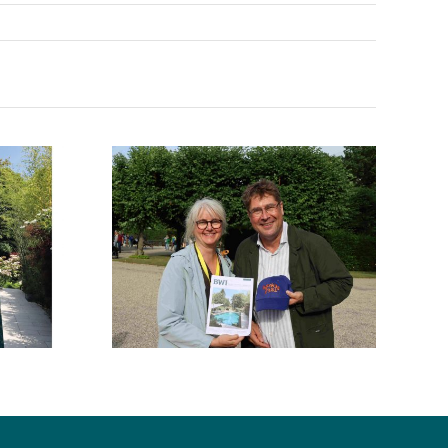
 – großes
en!