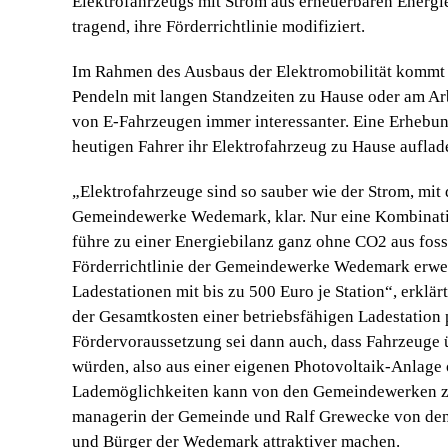
Elektrofahrzeugs mit Strom aus erneuerbaren Ener
tragend, ihre Förderrichtlinie modifiziert.
Im Rahmen des Ausbaus der Elek­tromobilität kommt d
Pendeln mit langen Standzeiten zu Hause oder am Arb
von E-Fahrzeugen immer interessanter. Eine Erhebun
heutigen Fahrer ihr Elektrofahrzeug zu Hause auflad
„Elektrofahrzeuge sind so sauber wie der Strom, mit 
Gemeindewerke Wedemark, klar. Nur eine Kombinati
führe zu einer Energiebilanz ganz ohne CO2 aus foss
Förderrichtlinie der Gemeindewerke Wedemark erweite
Ladestationen mit bis zu 500 Euro je Station“, erkl
der Gesamtkosten einer betriebsfähigen Ladestation
Fördervoraussetzung sei dann auch, dass Fahrzeuge ü
würden, also aus einer eigenen Photovoltaik-Anlage
Lademöglichkeiten kann von den Gemeindewerken zur
managerin der Gemeinde und Ralf Grewecke von den 
und Bürger der Wedemark attraktiver machen.