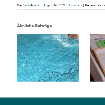
Von
BWI-Magazin
|
August 3rd, 2020
|
Allgemein
|
Kommentare dea
Ähnliche Beiträge
🌿 Grüne Hausnummer
esten
2026: Auszeichnung für
energieeffiziente
Wohngebäude