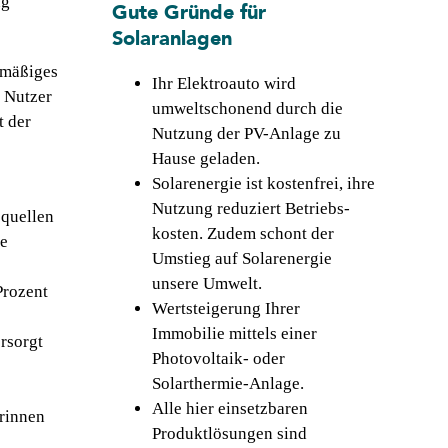
ng
Gute Gründe für
Solaranlagen
lmäßiges
Ihr Elektroauto wird
e Nutzer
umweltschonend durch die
t der
Nutzung der PV-Anlage zu
Hause geladen.
Solarenergie ist kostenfrei, ihre
Nutzung reduziert Betriebs­
equellen
kosten. Zudem schont der
ie
Umstieg auf Solarenergie
unsere Umwelt.
Prozent
Wertsteigerung Ihrer
Immobilie mittels ­einer
rsorgt
Photovoltaik- oder
Solarthermie-­Anlage.
Alle hier einsetzbaren
rinnen
Produktlösungen sind