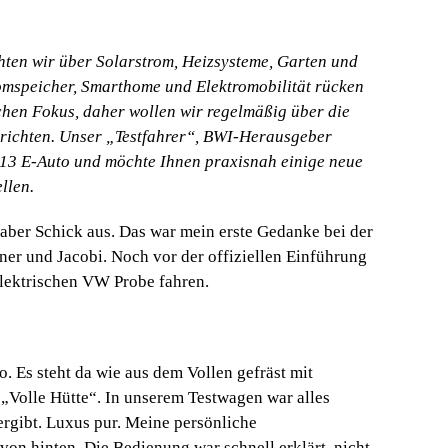
hten wir über Solarstrom, Heizsysteme, Garten und
omspeicher, Smarthome und Elektromobilität rücken
chen Fokus, daher wollen wir regelmäßig über die
richten. Unser „Testfahrer“, BWI-Herausgeber
013 E-Auto und möchte Ihnen praxisnah einige neue
llen.
aber Schick aus. Das war mein erste Gedanke bei der
er und Jacobi. Noch vor der offiziellen Einführung
elektrischen VW Probe fahren.
to. Es steht da wie aus dem Vollen gefräst mit
 „Volle Hütte“. In unserem Testwagen war alles
hergibt. Luxus pur. Meine persönliche
von hinten. Die Bedienung war schnell erklärt, nicht