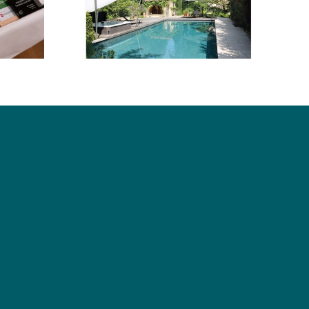
, Fliesen,
 & Co.