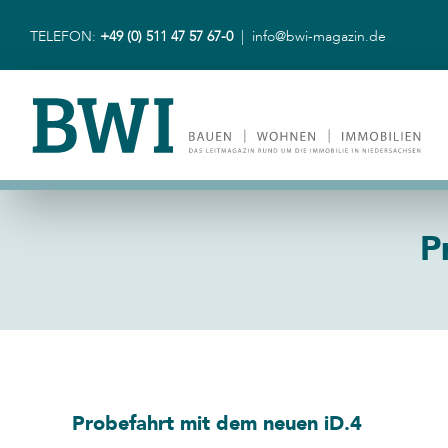
Zum
Inhalt
TELEFON:
+49 (0) 511 47 57 67-0
|
info@bwi-magazin.de
springen
P
Probefahrt mit dem neuen iD.4