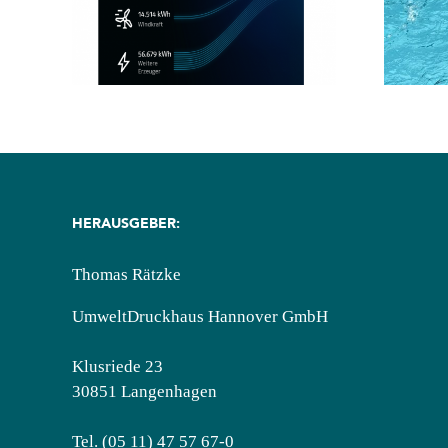
m?
💦
HERAUSGEBER:
Thomas Rätzke
UmweltDruckhaus Hannover GmbH
Klusriede 23
30851 Langenhagen
Tel. (05 11) 47 57 67-0