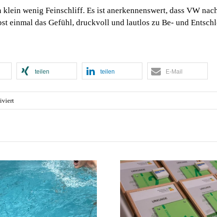
ein klein wenig Feinschliff. Es ist anerkennenswert, dass VW nac
lbst einmal das Gefühl, druckvoll und lautlos zu Be- und Entschl
teilen
teilen
E-Mail
für
viert
Probefahrt
mit
dem
neuen
iD.4
🌿 Grüne Hausnummer
Ausgabe 2/
2026: Auszeichnung für
Dachausbau,