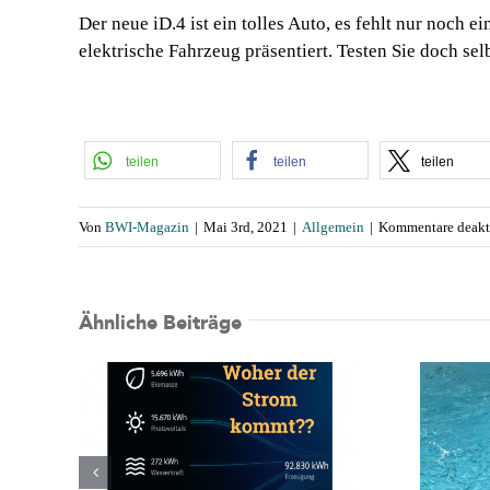
Der neue iD.4 ist ein tolles Auto, es fehlt nur noch 
elektrische Fahrzeug präsentiert. Testen Sie doch se
teilen
teilen
teilen
Von
BWI-Magazin
|
Mai 3rd, 2021
|
Allgemein
|
Kommentare deakti
Ähnliche Beiträge
llen
Abtauchen, Pool testen