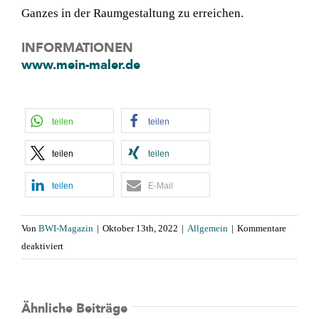
Ganzes in der Raumgestaltung zu erreichen.
INFORMATIONEN
www.mein-maler.de
teilen
teilen
teilen
teilen
teilen
E-Mail
Von
BWI-Magazin
|
Oktober 13th, 2022
|
Allgemein
|
Kommentare
für
deaktiviert
Feng-
Shui
für’s
Ähnliche Beiträge
Business