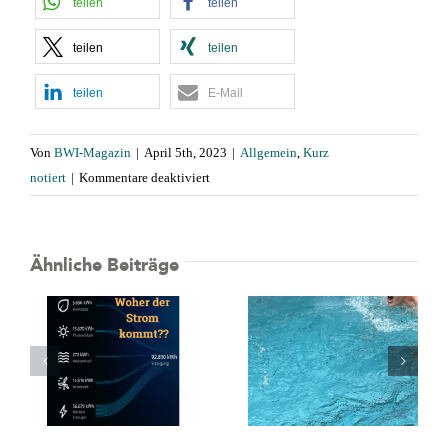
teilen
teilen
teilen
teilen
teilen
E-Mail
Von
BWI-Magazin
|
April 5th, 2023
|
Allgemein
,
Kurz
für
notiert
|
Kommentare deaktiviert
Erneuerbare
deckten
2022
Ähnliche Beiträge
fast
50%
🌿 Grüne
des
Hausnummer
Stromverbrauchs
2026:
Abtauchen,
mt
Auszeichnung
Pool testen 💦
für
energieeffizient