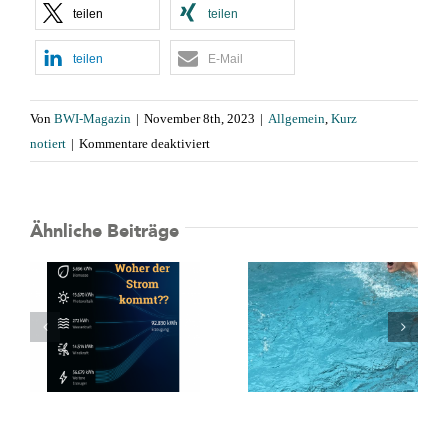
teilen
teilen
teilen
E-Mail
Von
BWI-Magazin
|
November 8th, 2023
|
Allgemein
,
Kurz
für
notiert
|
Kommentare deaktiviert
Prämien
für
Energiesparmaßnahmen
Ähnliche Beiträge
Grüne
Hausnummer
2026:
Abtauchen,
mt
Auszeichnung
Pool testen
für
energieeffizient
Wohngebäude