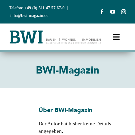
Zum
Telefon:
+49 (0) 511 47 57 67-0
|
Inhalt
info@bwi-magazin.de
springen
Toggle
Naviga
Start
BWI-Magazin
Aktuelles
Ausgaben
Über
BWI-Magazin
Abonnement
Der Autor hat bisher keine Details
BWIclub
angegeben.