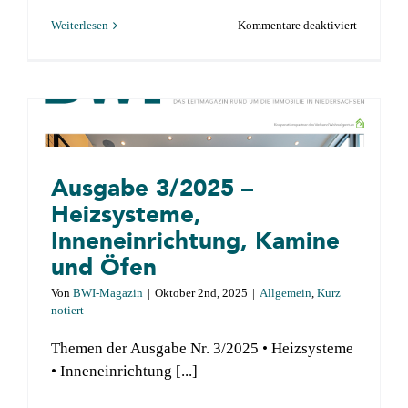
für
Weiterlesen
Kommentare deaktiviert
Ausgabe
4/2025
–
Küchentre
2026,
Barrierefre
Ausgabe 3/2025 –
Wohnen,
Heizsysteme,
Baufinanz
im
Inneneinrichtung, Kamine
Fokus
und Öfen
Von
BWI-Magazin
|
Oktober 2nd, 2025
|
Allgemein
,
Kurz
notiert
Themen der Ausgabe Nr. 3/2025 • Heizsysteme
• Inneneinrichtung [...]