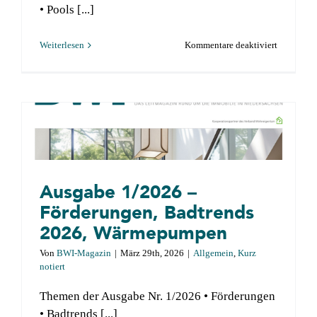
• Pools [...]
für
Weiterlesen
Kommentare deaktiviert
Ausgabe
2/2026
–
Dachausba
Pools
&
Schwimmt
Ausgabe 1/2026 –
Fliesen,
Steinböde
Förderungen, Badtrends
&
2026, Wärmepumpen
Co.
Von
BWI-Magazin
|
März 29th, 2026
|
Allgemein
,
Kurz
notiert
Themen der Ausgabe Nr. 1/2026 • Förderungen
• Badtrends [...]