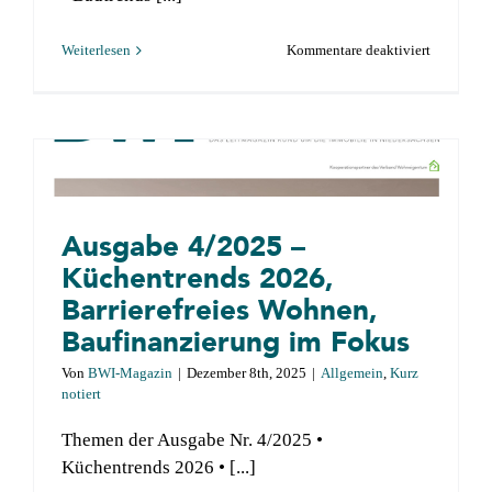
für
Weiterlesen
Kommentare deaktiviert
Ausgabe
1/2026
–
Förderung
Badtrends
2026,
Ausgabe 4/2025 –
Wärmepu
Küchentrends 2026,
Barrierefreies Wohnen,
Baufinanzierung im Fokus
Von
BWI-Magazin
|
Dezember 8th, 2025
|
Allgemein
,
Kurz
notiert
Themen der Ausgabe Nr. 4/2025 •
Küchentrends 2026 • [...]