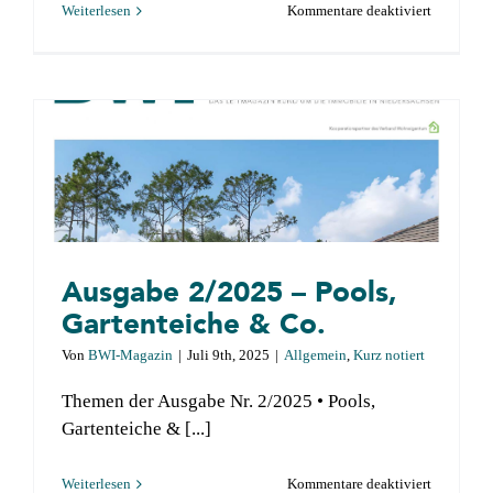
für
Weiterlesen
Kommentare deaktiviert
Ausgabe
3/2025
–
Heizsyste
Inneneinr
Kamine
und
Öfen
Ausgabe 2/2025 – Pools,
Gartenteiche & Co.
Von
BWI-Magazin
|
Juli 9th, 2025
|
Allgemein
,
Kurz notiert
Themen der Ausgabe Nr. 2/2025 • Pools,
Gartenteiche & [...]
für
Weiterlesen
Kommentare deaktiviert