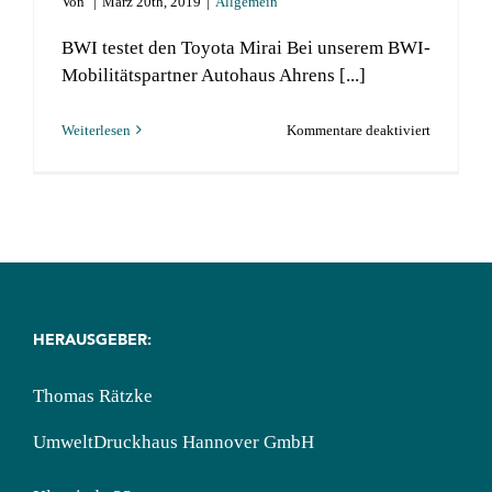
Von
|
März 20th, 2019
|
Allgemein
Über BWI
BWI testet den Toyota Mirai Bei unserem BWI-
Mobilitätspartner Autohaus Ahrens [...]
Kontakt
für
Weiterlesen
Kommentare deaktiviert
Suche
BWI
nach:
testet
Brennstoff
Fahrzeug
HERAUSGEBER:
Thomas Rätzke
UmweltDruckhaus Hannover GmbH