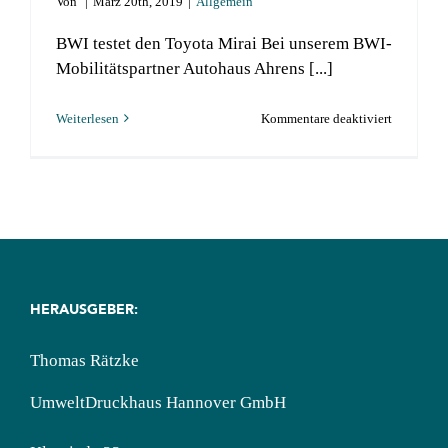
Von
|
März 20th, 2019
|
Allgemein
Über BWI
BWI testet den Toyota Mirai Bei unserem BWI-
Mobilitätspartner Autohaus Ahrens [...]
Kontakt
für
Weiterlesen
Kommentare deaktiviert
Suche
BWI
nach:
testet
Brennstoff
Fahrzeug
HERAUSGEBER:
Thomas Rätzke
UmweltDruckhaus Hannover GmbH